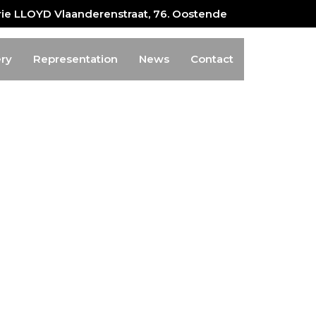
erie LLOYD Vlaanderenstraat, 76. Oostende
ery
Representation
News
Contact