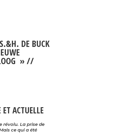
 S.&H. DE BUCK
NIEUWE
LOOG » //
 ET ACTUELLE
 révolu. La prise de
ais ce qui a été