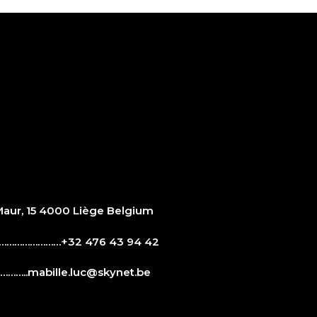
ur, 15 4000 Liège Belgium
…………………+32 476 43 94 42
……..
mabille.luc@skynet.be