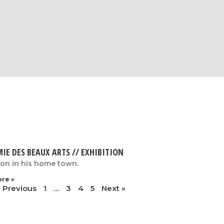
IE DES BEAUX ARTS // EXHIBITION
ion in his home town.
re »
« Previous
1
…
3
4
5
Next »