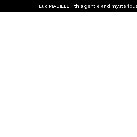
Luc MABILLE ‘...this gentle and mysterio
PAINTER
NEWS