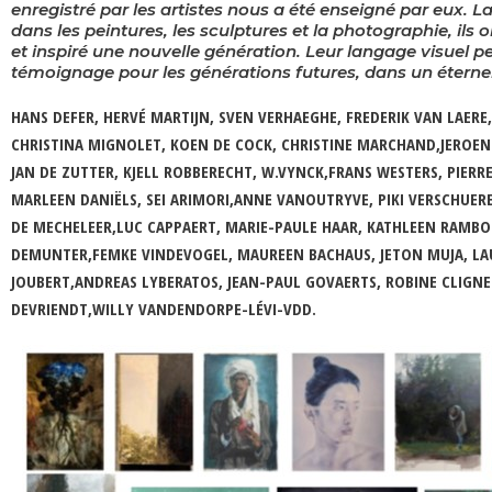
enregistré par les artistes nous a été enseigné par eux. 
dans les peintures, les sculptures et la photographie, ils o
et inspiré une nouvelle génération. Leur langage visuel pe
témoignage pour les générations futures, dans un éternel r
HANS DEFER, HERVÉ MARTIJN, SVEN VERHAEGHE, FREDERIK VAN LAERE,
CHRISTINA MIGNOLET, KOEN DE COCK, CHRISTINE MARCHAND,JEROEN 
JAN DE ZUTTER, KJELL ROBBERECHT, W.VYNCK,FRANS WESTERS, PIERRE
MARLEEN DANIËLS, SEI ARIMORI,ANNE VANOUTRYVE, PIKI VERSCHUERE
DE MECHELEER,LUC CAPPAERT, MARIE-PAULE HAAR, KATHLEEN RAMBO
DEMUNTER,FEMKE VINDEVOGEL, MAUREEN BACHAUS, JETON MUJA, LA
JOUBERT,ANDREAS LYBERATOS, JEAN-PAUL GOVAERTS, ROBINE CLIGNE
DEVRIENDT,WILLY VANDENDORPE-LÉVI-VDD.