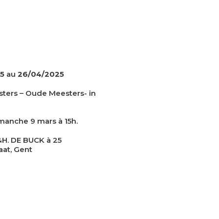
25
au
26/04/2025
ters – Oude Meesters- in
manche 9 mars à 15h.
.&H. DE BUCK à 25
aat, Gent