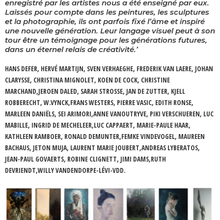
enregistré par les artistes nous a été enseigné par eux.
Laissés pour compte dans les peintures, les sculptures
et la photographie, ils ont parfois fixé l’âme et inspiré
une nouvelle génération. Leur langage visuel peut à son
tour être un témoignage pour les générations futures,
dans un éternel relais de créativité.’
HANS DEFER, HERVÉ MARTIJN, SVEN VERHAEGHE, FREDERIK VAN LAERE, JOHAN
CLARYSSE, CHRISTINA MIGNOLET, KOEN DE COCK, CHRISTINE
MARCHAND,JEROEN DALED, SARAH STROSSE, JAN DE ZUTTER, KJELL
ROBBERECHT, W.VYNCK,FRANS WESTERS, PIERRE VASIC, EDITH RONSE,
MARLEEN DANIËLS, SEI ARIMORI,ANNE VANOUTRYVE, PIKI VERSCHUEREN, LUC
MABILLE, INGRID DE MECHELEER,LUC CAPPAERT, MARIE-PAULE HAAR,
KATHLEEN RAMBOER, RONALD DEMUNTER,FEMKE VINDEVOGEL, MAUREEN
BACHAUS, JETON MUJA, LAURENT MARIE JOUBERT,ANDREAS LYBERATOS,
JEAN-PAUL GOVAERTS, ROBINE CLIGNETT, JIMI DAMS,RUTH
DEVRIENDT,WILLY VANDENDORPE-LÉVI-VDD.