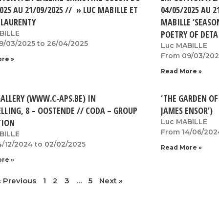
025 AU 21/09/2025 // » LUC MABILLE ET
04/05/2025 AU 2
 LAURENTY
MABILLE ‘SEASON
POETRY OF DETAI
BILLE
9/03/2025 to 26/04/2025
Luc MABILLE
From 09/03/202
re »
Read More »
GALLERY (WWW.C-APS.BE) IN
‘THE GARDEN OF 
LLING, 8 – OOSTENDE // CODA – GROUP
JAMES ENSOR’)
TION
Luc MABILLE
From 14/06/202
BILLE
4/12/2024 to 02/02/2025
Read More »
re »
« Previous
1
2
3
…
5
Next »