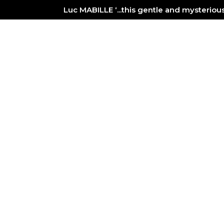
Luc MABILLE ‘...this gentle and mysterio
PAINTER
NEWS