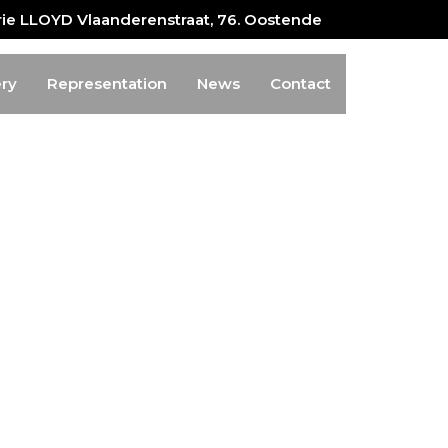
erie LLOYD Vlaanderenstraat, 76. Oostende
ery
Representation
News
Contact