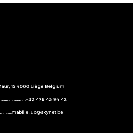
ur, 15 4000 Liège Belgium
…………………+32 476 43 94 42
……..
mabille.luc@skynet.be