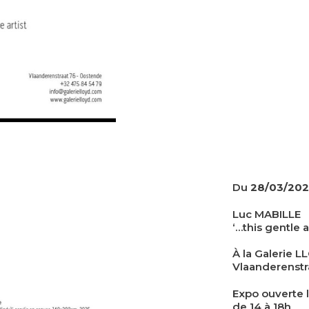
Du
28/03/20
Luc MABILLE
‘…this gentle 
À la
Galerie L
Vlaanderenstr
Expo ouverte 
de 14 à 18h