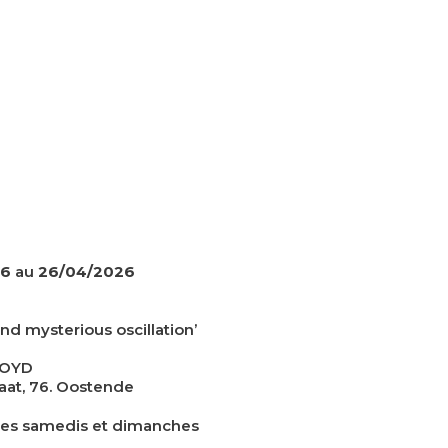
26
au
26/04/2026
and mysterious oscillation’
LOYD
aat, 76. Oostende
les samedis et dimanches