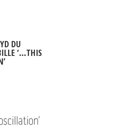
OYD DU
BILLE ‘…THIS
N’